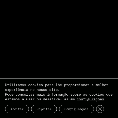
Utilizamos cookies para lhe proporcionar a melhor
experiência no nosso site.
Pode consultar mais informação sobre as cookies que
estamos a usar ou desativá-las em
configurações
.
Close GDP
Aceitar
Rejeitar
Configurações