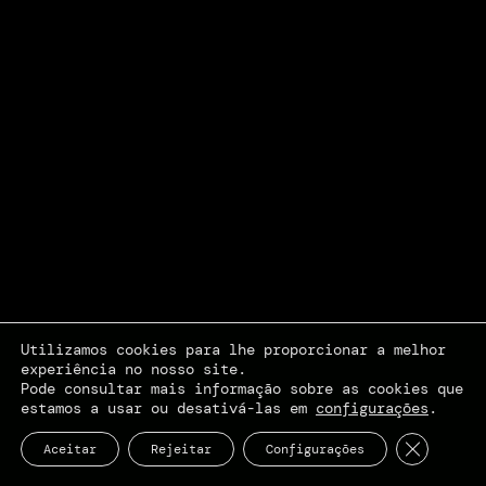
Utilizamos cookies para lhe proporcionar a melhor
experiência no nosso site.
Pode consultar mais informação sobre as cookies que
estamos a usar ou desativá-las em
configurações
.
Close GDP
Aceitar
Rejeitar
Configurações